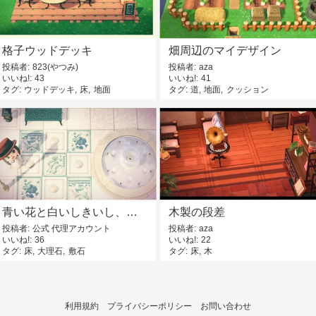
格子ウッドデッキ
畑周辺のマイデザイン
投稿者
823(やつみ)
投稿者
aza
いいね!
43
いいね!
41
タグ
ウッドデッキ
床
地面
タグ
道
地面
クッション
青い花と白いしきいし、大理石
木製の段差
投稿者
公式 代理アカウント
投稿者
aza
いいね!
36
いいね!
22
タグ
床
大理石
敷石
タグ
床
木
利用規約
プライバシーポリシー
お問い合わせ