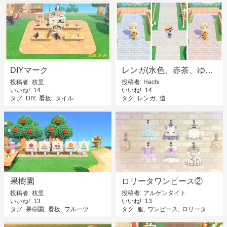
DIYマーク
レンガ(水色、赤茶、ゆめかわ)
投稿者
枝里
投稿者
Hachi
いいね!
14
いいね!
14
タグ
DIY
看板
タイル
タグ
レンガ
道
果樹園
ロリータワンピース②
投稿者
枝里
投稿者
アルゲンタイト
いいね!
13
いいね!
13
タグ
果樹園
看板
フルーツ
タグ
服
ワンピース
ロリータ