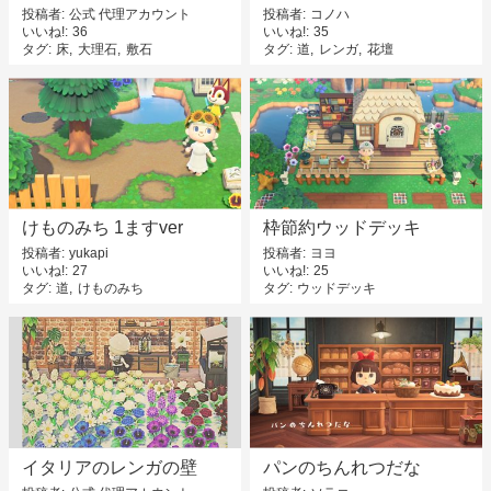
投稿者
公式 代理アカウント
投稿者
コノハ
いいね!
36
いいね!
35
タグ
床
大理石
敷石
タグ
道
レンガ
花壇
けものみち 1ますver
枠節約ウッドデッキ
投稿者
yukapi
投稿者
ヨヨ
いいね!
27
いいね!
25
タグ
道
けものみち
タグ
ウッドデッキ
イタリアのレンガの壁
パンのちんれつだな