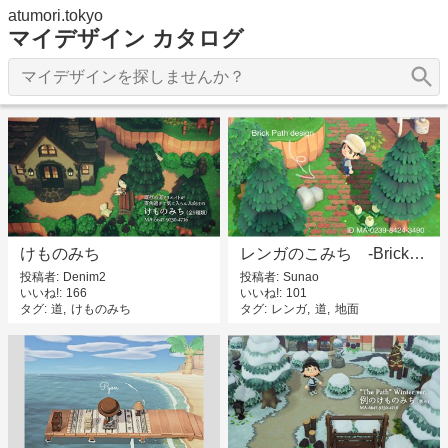
atumori.tokyo
マイデザイン カタログ
けものみち
レンガのこみち -Brick Path-
投稿者
Denim2
投稿者
Sunao
いいね!
166
いいね!
101
タグ
道
けものみち
タグ
レンガ
道
地面