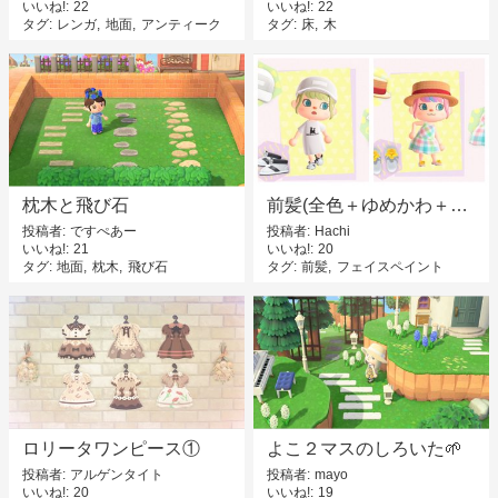
いいね!
22
いいね!
22
タグ
レンガ
地面
アンティーク
タグ
床
木
枕木と飛び石
前髪(全色＋ゆめかわ＋虹色)
投稿者
ですぺあー
投稿者
Hachi
いいね!
21
いいね!
20
タグ
地面
枕木
飛び石
タグ
前髪
フェイスペイント
ロリータワンピース①
よこ２マスのしろいた🌱
投稿者
アルゲンタイト
投稿者
mayo
いいね!
20
いいね!
19