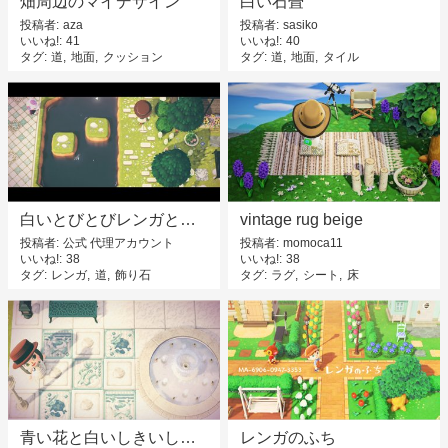
畑周辺のマイデザイン
白い石畳
投稿者
aza
投稿者
sasiko
いいね!
41
いいね!
40
タグ
道
地面
クッション
タグ
道
地面
タイル
白いとびとびレンガとちょっとしたお花
vintage rug beige
投稿者
公式 代理アカウント
投稿者
momoca11
いいね!
38
いいね!
38
タグ
レンガ
道
飾り石
タグ
ラグ
シート
床
青い花と白いしきいし、大理石
レンガのふち