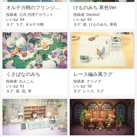
オルテガ柄のフリンジラグ
けものみち 寒色Ver
投稿者
公式 代理アカウント
投稿者
Denim2
いいね!
84
いいね!
64
タグ
ラグ
オルテガ柄
タグ
道
けものみち
寒色
くさばなのみち
レース編み風ラグ
投稿者
れんこん
投稿者
ナツメグ
いいね!
61
いいね!
56
タグ
道
花
草
タグ
レース
ラグ