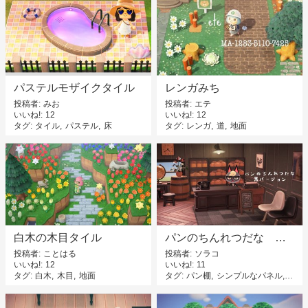
パステルモザイクタイル
レンガみち
投稿者
みお
投稿者
エテ
いいね!
12
いいね!
12
タグ
タイル
パステル
床
タグ
レンガ
道
地面
白木の木目タイル
パンのちんれつだな 黒バージョン
投稿者
ことはる
投稿者
ソラコ
いいね!
12
いいね!
11
タグ
白木
木目
地面
タグ
パン棚
シンプルなパネル
パン