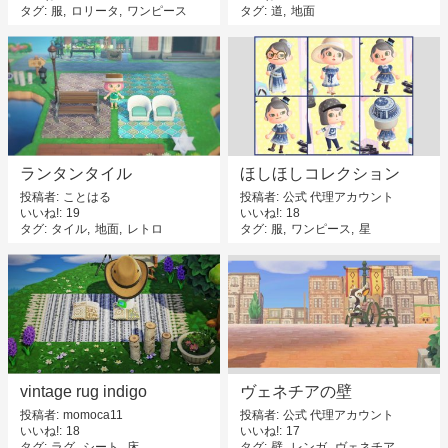
タグ
服
ロリータ
ワンピース
タグ
道
地面
ランタンタイル
ほしほしコレクション
投稿者
ことはる
投稿者
公式 代理アカウント
いいね!
19
いいね!
18
タグ
タイル
地面
レトロ
タグ
服
ワンピース
星
vintage rug indigo
ヴェネチアの壁
投稿者
momoca11
投稿者
公式 代理アカウント
いいね!
18
いいね!
17
タグ
ラグ
シート
床
タグ
壁
レンガ
ヴェネチア