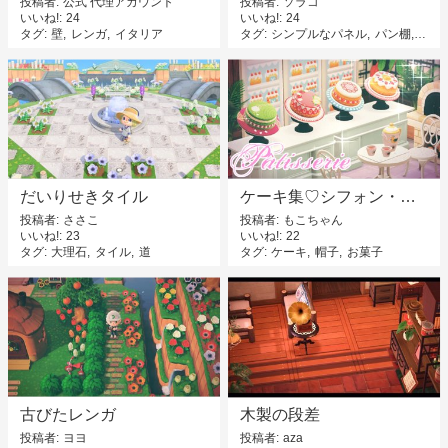
投稿者
公式 代理アカウント
投稿者
ソラコ
いいね!
24
いいね!
24
タグ
壁
レンガ
イタリア
タグ
シンプルなパネル
パン棚
魔女
だいりせきタイル
ケーキ集♡シフォン・レアチーズ・抹茶
投稿者
ささこ
投稿者
もこちゃん
いいね!
23
いいね!
22
タグ
大理石
タイル
道
タグ
ケーキ
帽子
お菓子
古びたレンガ
木製の段差
投稿者
ヨヨ
投稿者
aza