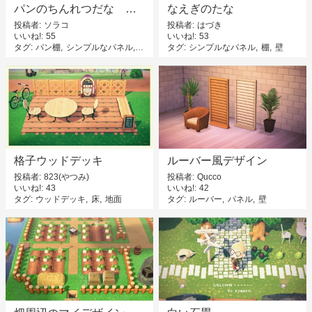
パンのちんれつだな 白バージョン
なえぎのたな
投稿者
ソラコ
投稿者
はづき
いいね!
55
いいね!
53
タグ
パン棚
シンプルなパネル
パン屋
タグ
シンプルなパネル
棚
壁
格子ウッドデッキ
ルーバー風デザイン
投稿者
823(やつみ)
投稿者
Qucco
いいね!
43
いいね!
42
タグ
ウッドデッキ
床
地面
タグ
ルーバー
パネル
壁