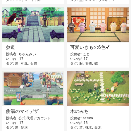
参道
可愛いきもの6色💕
投稿者
ちゃんみい
投稿者
こと
いいね!
17
いいね!
17
タグ
道
和風
石畳
タグ
服
着物
蝶
側溝のマイデザ
木のみち
投稿者
公式 代理アカウント
投稿者
sasiko
いいね!
17
いいね!
16
タグ
道
側溝
タグ
道
枕木
白木