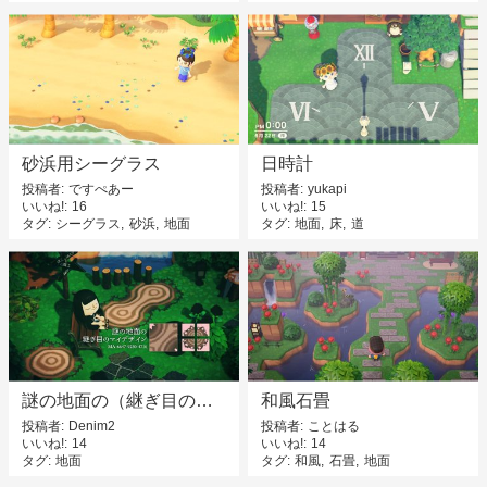
砂浜用シーグラス
日時計
投稿者
ですぺあー
投稿者
yukapi
いいね!
16
いいね!
15
タグ
シーグラス
砂浜
地面
タグ
地面
床
道
謎の地面の（継ぎ目の）マイデザイン
和風石畳
投稿者
Denim2
投稿者
ことはる
いいね!
14
いいね!
14
タグ
地面
タグ
和風
石畳
地面