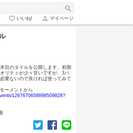
いいね!
マイページ
ル
木目のタイルを公開します。初期
オリティが少々甘いですが、3パ
必要ないので良ければ使ってみて
rのモーメントから
/i/events/1267670658898509828?
面