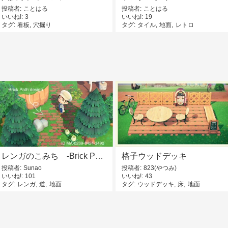
投稿者
ことはる
投稿者
ことはる
いいね!
3
いいね!
19
タグ
看板
穴掘り
タグ
タイル
地面
レトロ
レンガのこみち -Brick Path-
格子ウッドデッキ
投稿者
Sunao
投稿者
823(やつみ)
いいね!
101
いいね!
43
タグ
レンガ
道
地面
タグ
ウッドデッキ
床
地面