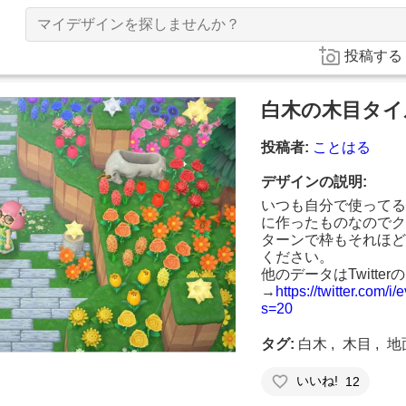
投稿する
白木の木目タイ
投稿者
ことはる
デザインの説明
いつも自分で使ってる
に作ったものなのでク
ターンで枠もそれほど
ください。
他のデータはTwitte
→
https://twitter.com
s=20
タグ
白木
木目
地
いいね!
12