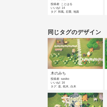
投稿者
ことはる
いいね!
14
タグ
和風
石畳
地面
同じタグのデザイン
木のみち
投稿者
sasiko
いいね!
16
タグ
道
枕木
白木